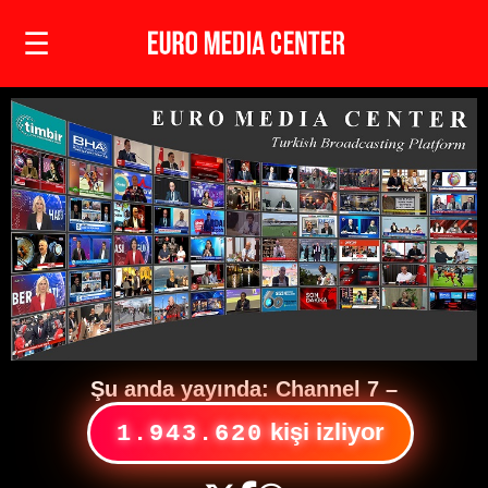
☰
Şu anda yayında:
Channel 7
–
kişi izliyor
1.943.620