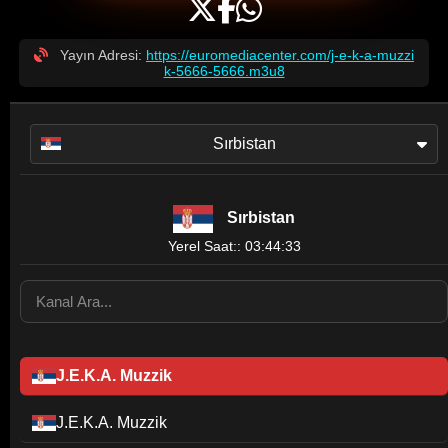
Yayın Adresi:
https://euromediacenter.com/j-e-k-a-muzzi
k-5666-5666.m3u8
Sırbistan
Sırbistan
Yerel Saat:: 03:44:38
J.E.K.A. Muzzik
J.E.K.A. Muzzik