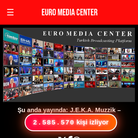
☰
Şu anda yayında:
J.E.K.A. Muzzik
–
kişi izliyor
2.585.570