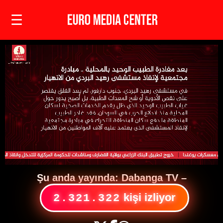
☰
Şu anda yayında:
Dabanga TV
–
kişi izliyor
2.321.322