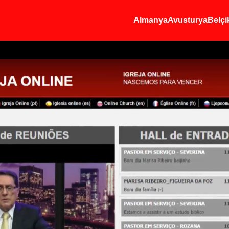
Almanya
Avusturya
Belçi