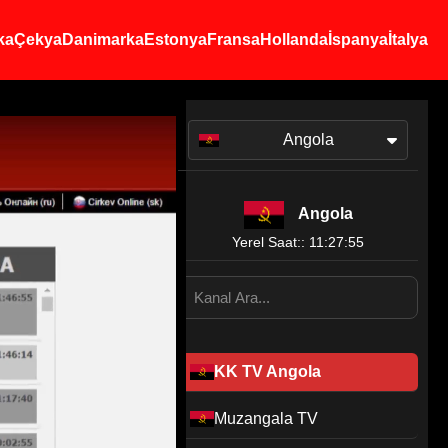
ka
Çekya
Danimarka
Estonya
Fransa
Hollanda
İspanya
İtalya
Angola
Angola
Yerel Saat:: 11:27:55
KK TV Angola
Muzangala TV