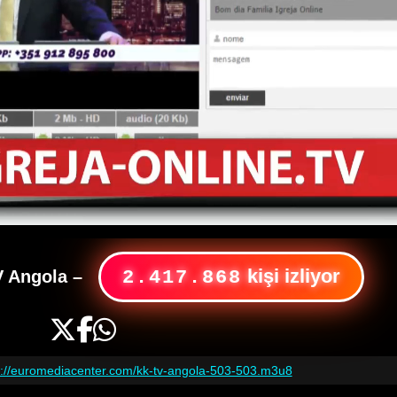
kişi izliyor
 Angola
–
2.417.868
s://euromediacenter.com/kk-tv-angola-503-503.m3u8