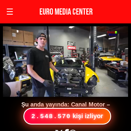
☰
Şu anda yayında:
Canal Motor
–
kişi izliyor
2.548.570