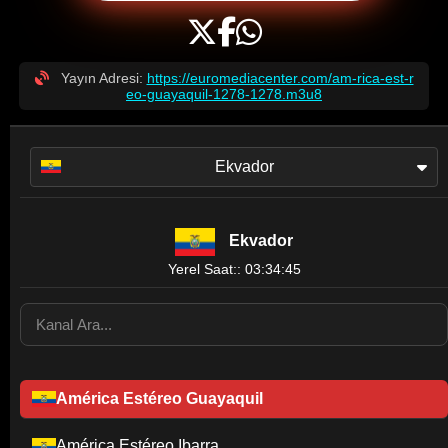
Yayın Adresi:
https://euromediacenter.com/am-rica-est-r
eo-guayaquil-1278-1278.m3u8
Ekvador
Ekvador
Yerel Saat:: 03:34:45
América Estéreo Guayaquil
América Estéreo Ibarra