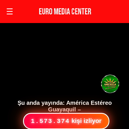
☰
Şu anda yayında:
América Estéreo
Guayaquil
–
kişi izliyor
1.573.374