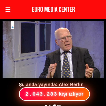
☰
Şu anda yayında:
Alex Berlin
–
kişi izliyor
2.028.702