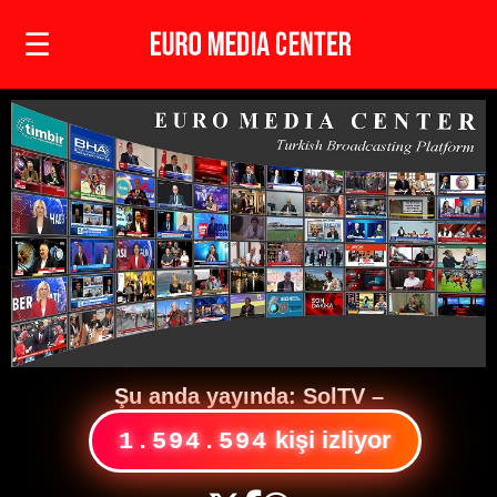
☰
Şu anda yayında:
SolTV
–
kişi izliyor
1.594.594